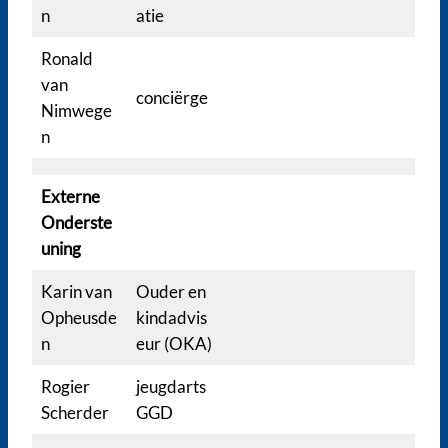
n
atie
Ronald
van
conciërge
Nimwege
n
Externe
Onderste
uning
Karin van
Ouder en
Opheusde
kindadvis
n
eur (OKA)
Rogier
jeugdarts
Scherder
GGD