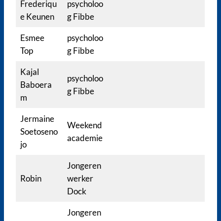
Frederiqu
psycholoo
e Keunen
g Fibbe
Esmee
psycholoo
Top
g Fibbe
Kajal
psycholoo
Baboera
g Fibbe
m
Jermaine
Weekend
Soetoseno
academie
jo
Jongeren
Robin
werker
Dock
Jongeren