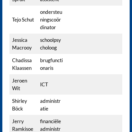
ondersteu
Tejo Schut
ningscoör
dinator
Jessica
schoolpsy
Macrooy
choloog
Chadissa
brugfuncti
Klaassen
onaris
Jeroen
ICT
Wit
Shirley
administr
Böck
atie
Jerry
financiële
Ramkisoe
administr