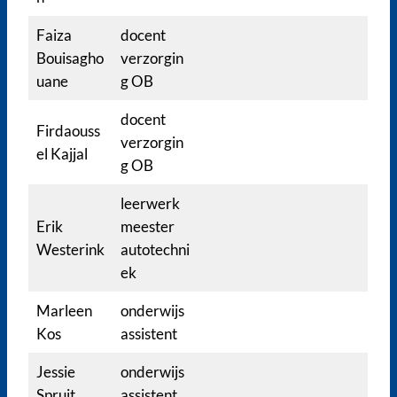
Faiza
docent
Bouisagho
verzorgin
uane
g OB
docent
Firdaouss
verzorgin
el Kajjal
g OB
leerwerk
Erik
meester
Westerink
autotechni
ek
Marleen
onderwijs
Kos
assistent
Jessie
onderwijs
Spruit
assistent