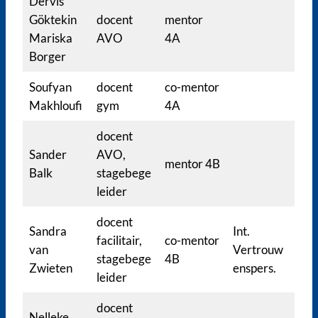
Dervis
Göktekin
docent
mentor
Mariska
AVO
4A
Borger
Soufyan
docent
co-mentor
Makhloufi
gym
4A
docent
Sander
AVO,
mentor 4B
Balk
stagebege
leider
docent
Sandra
Int.
facilitair,
co-mentor
van
Vertrouw
stagebege
4B
Zwieten
enspers.
leider
docent
Nelleke