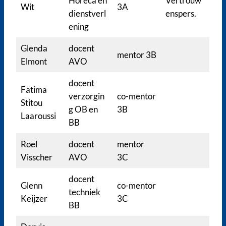
Horeca en
Vertrouw
Wit
3A
dienstverl
enspers.
ening
Glenda
docent
mentor 3B
Elmont
AVO
docent
Fatima
verzorgin
co-mentor
Stitou
g OB en
3B
Laaroussi
BB
Roel
docent
mentor
Visscher
AVO
3C
docent
Glenn
co-mentor
techniek
Keijzer
3C
BB