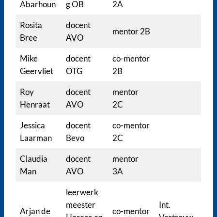
Abarhoun
g OB
2A
Rosita
docent
mentor 2B
Bree
AVO
Mike
docent
co-mentor
Geervliet
OTG
2B
Roy
docent
mentor
Henraat
AVO
2C
Jessica
docent
co-mentor
Laarman
Bevo
2C
Claudia
docent
mentor
Man
AVO
3A
leerwerk
meester
Int.
Arjan de
co-mentor