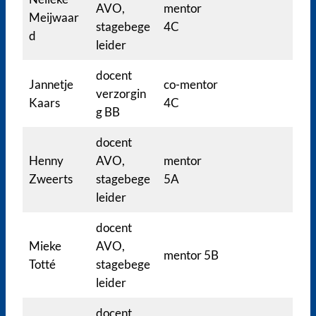
AVO,
mentor
Meijwaar
stagebege
4C
d
leider
docent
Jannetje
co-mentor
verzorgin
Kaars
4C
g BB
docent
Henny
AVO,
mentor
Zweerts
stagebege
5A
leider
docent
Mieke
AVO,
mentor 5B
Totté
stagebege
leider
docent