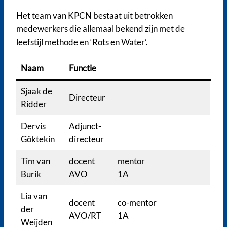
Het team van KPCN bestaat uit betrokken
medewerkers die allemaal bekend zijn met de
leefstijl methode en ‘Rots en Water’.
Naam
Functie
Sjaak de
Directeur
Ridder
Dervis
Adjunct-
Göktekin
directeur
Tim van
docent
mentor
Burik
AVO
1A
Lia van
docent
co-mentor
der
AVO/RT
1A
Weijden