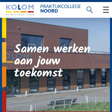
Ga
naar
de
inhoud
Samen werken
aan jouw
toekomst